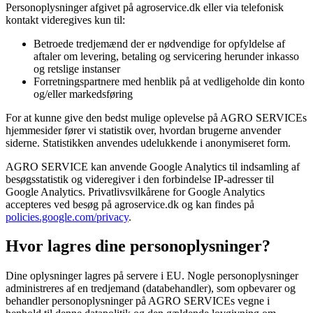
Personoplysninger afgivet på
agroservice.dk
eller via telefonisk
kontakt videregives kun til:
Betroede tredjemænd der er nødvendige for opfyldelse af
aftaler om levering, betaling og servicering herunder inkasso
og retslige instanser
Forretningspartnere med henblik på at vedligeholde din konto
og/eller markedsføring
For at kunne give den bedst mulige oplevelse på
AGRO SERVICE
s
hjemmesider fører vi statistik over, hvordan brugerne anvender
siderne. Statistikken anvendes udelukkende i anonymiseret form.
AGRO SERVICE
kan anvende Google Analytics til indsamling af
besøgsstatistik og videregiver i den forbindelse IP-adresser til
Google Analytics. Privatlivsvilkårene for Google Analytics
accepteres ved besøg på
agroservice.dk
og kan findes på
policies.google.com/privacy
.
Hvor lagres dine personoplysninger?
Dine oplysninger lagres på servere i EU. Nogle personoplysninger
administreres af en tredjemand (databehandler), som opbevarer og
behandler personoplysninger på
AGRO SERVICE
s vegne i