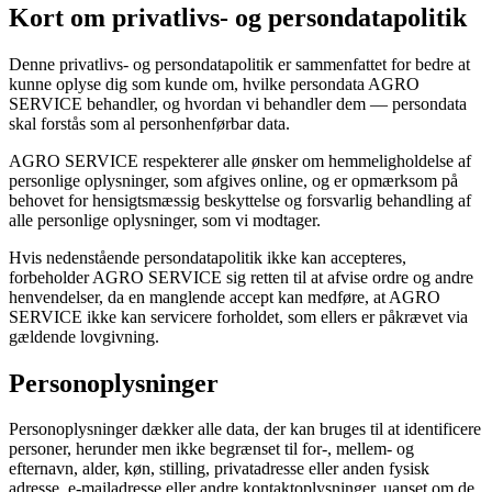
Kort om privatlivs- og persondatapolitik
Denne privatlivs- og persondatapolitik er sammenfattet for bedre at
kunne oplyse dig som kunde om, hvilke persondata
AGRO
SERVICE
behandler, og hvordan vi behandler dem — persondata
skal forstås som al personhenførbar data.
AGRO SERVICE
respekterer alle ønsker om hemmeligholdelse af
personlige oplysninger, som afgives online, og er opmærksom på
behovet for hensigtsmæssig beskyttelse og forsvarlig behandling af
alle personlige oplysninger, som vi modtager.
Hvis nedenstående persondatapolitik ikke kan accepteres,
forbeholder
AGRO SERVICE
sig retten til at afvise ordre og andre
henvendelser, da en manglende accept kan medføre, at
AGRO
SERVICE
ikke kan servicere forholdet, som ellers er påkrævet via
gældende lovgivning.
Personoplysninger
Personoplysninger dækker alle data, der kan bruges til at identificere
personer, herunder men ikke begrænset til for-, mellem- og
efternavn, alder, køn, stilling, privatadresse eller anden fysisk
adresse, e-mailadresse eller andre kontaktoplysninger, uanset om de