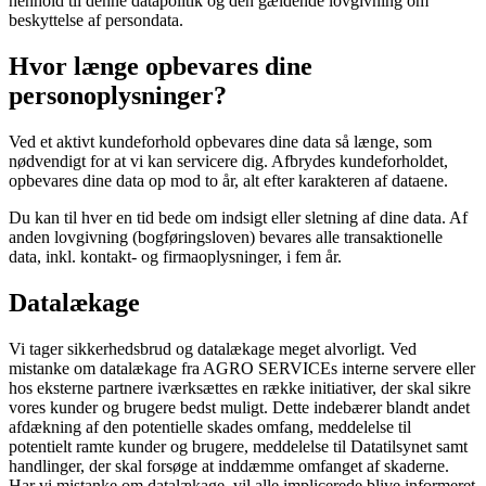
henhold til denne datapolitik og den gældende lovgivning om
beskyttelse af persondata.
Hvor længe opbevares dine
personoplysninger?
Ved et aktivt kundeforhold opbevares dine data så længe, som
nødvendigt for at vi kan servicere dig. Afbrydes kundeforholdet,
opbevares dine data op mod to år, alt efter karakteren af dataene.
Du kan til hver en tid bede om indsigt eller sletning af dine data. Af
anden lovgivning (bogføringsloven) bevares alle transaktionelle
data, inkl. kontakt- og firmaoplysninger, i fem år.
Datalækage
Vi tager sikkerhedsbrud og datalækage meget alvorligt. Ved
mistanke om datalækage fra
AGRO SERVICE
s interne servere eller
hos eksterne partnere iværksættes en række initiativer, der skal sikre
vores kunder og brugere bedst muligt. Dette indebærer blandt andet
afdækning af den potentielle skades omfang, meddelelse til
potentielt ramte kunder og brugere, meddelelse til Datatilsynet samt
handlinger, der skal forsøge at inddæmme omfanget af skaderne.
Har vi mistanke om datalækage, vil alle implicerede blive informeret