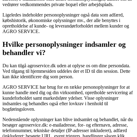
vedrører vedkommendes private bopæl eller arbejdsplads.
Ligeledes indeholder personoplysninger også data som adfærd,
købshistorik, økonomiske oplysninger mv., der alle benyttes i
opretholdelse af kunde- og leverandørforholdet mellem kunder og
AGRO SERVICE
.
Hvilke personoplysninger indsamler og
behandler vi?
Du kan tilgå
agroservice.dk
uden at oplyse os om dine persondata.
Ved tilgang til hjemmesiden uddeles der et ID til din session. Dette
kan ikke identificere dig som person.
AGRO SERVICE
har brug for en række personoplysninger for at
kunne handle med dig og din virksomhed, opretholde servicering af
kundeforholdet samt markedsføre ydelser. Visse oplysninger
indsamles og behandles også efter lovkrav i henhold til
bogføringsloven.
Nedenstående oplysninger kan blive indsamlet og behandlet, når du
besøger
agroservice.dk
: e-mailadresse, for- og efternavn, adresse,
telefonnummer, tekniske detaljer (IP-adresser inkluderet), adfærd
(inkluderet: besøgte URL, event triggers, handlinger såsom klik,