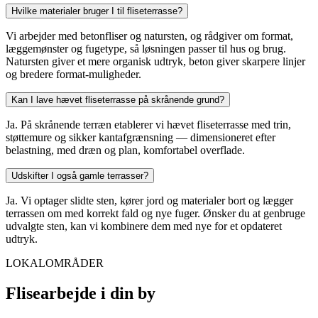
Hvilke materialer bruger I til fliseterrasse?
Vi arbejder med betonfliser og natursten, og rådgiver om format,
læggemønster og fugetype, så løsningen passer til hus og brug.
Natursten giver et mere organisk udtryk, beton giver skarpere linjer
og bredere format-muligheder.
Kan I lave hævet fliseterrasse på skrånende grund?
Ja. På skrånende terræn etablerer vi hævet fliseterrasse med trin,
støttemure og sikker kantafgrænsning — dimensioneret efter
belastning, med dræn og plan, komfortabel overflade.
Udskifter I også gamle terrasser?
Ja. Vi optager slidte sten, kører jord og materialer bort og lægger
terrassen om med korrekt fald og nye fuger. Ønsker du at genbruge
udvalgte sten, kan vi kombinere dem med nye for et opdateret
udtryk.
LOKALOMRÅDER
Flisearbejde i din by