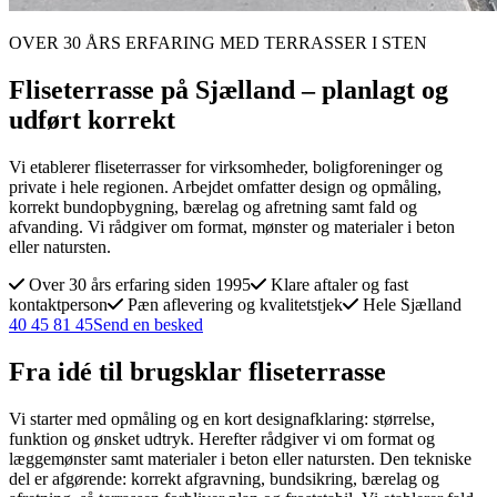
OVER 30 ÅRS ERFARING MED TERRASSER I STEN
Fliseterrasse på Sjælland – planlagt og
udført korrekt
Vi etablerer fliseterrasser for virksomheder, boligforeninger og
private i hele regionen. Arbejdet omfatter design og opmåling,
korrekt bundopbygning, bærelag og afretning samt fald og
afvanding. Vi rådgiver om format, mønster og materialer i beton
eller natursten.
Over 30 års erfaring siden 1995
Klare aftaler og fast
kontaktperson
Pæn aflevering og kvalitetstjek
Hele Sjælland
40 45 81 45
Send en besked
Fra idé til brugsklar fliseterrasse
Vi starter med opmåling og en kort designafklaring: størrelse,
funktion og ønsket udtryk. Herefter rådgiver vi om format og
læggemønster samt materialer i beton eller natursten. Den tekniske
del er afgørende: korrekt afgravning, bundsikring, bærelag og