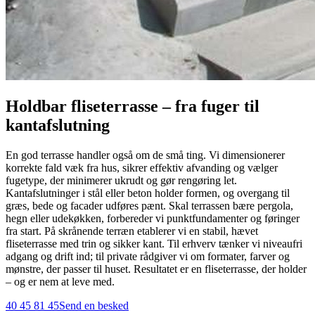
Holdbar fliseterrasse – fra fuger til
kantafslutning
En god terrasse handler også om de små ting. Vi dimensionerer
korrekte fald væk fra hus, sikrer effektiv afvanding og vælger
fugetype, der minimerer ukrudt og gør rengøring let.
Kantafslutninger i stål eller beton holder formen, og overgang til
græs, bede og facader udføres pænt. Skal terrassen bære pergola,
hegn eller udekøkken, forbereder vi punktfundamenter og føringer
fra start. På skrånende terræn etablerer vi en stabil, hævet
fliseterrasse med trin og sikker kant. Til erhverv tænker vi niveaufri
adgang og drift ind; til private rådgiver vi om formater, farver og
mønstre, der passer til huset. Resultatet er en fliseterrasse, der holder
– og er nem at leve med.
40 45 81 45
Send en besked