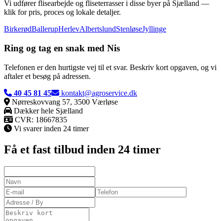
Vi udfører flisearbejde og fliseterrasser i disse byer på Sjælland —
klik for pris, proces og lokale detaljer.
Birkerød
Ballerup
Herlev
Albertslund
Stenløse
Jyllinge
Ring og tag en snak
med Nis
Telefonen er den hurtigste vej til et svar. Beskriv kort opgaven, og vi
aftaler et besøg på adressen.
40 45 81 45
kontakt@agroservice.dk
Nørreskovvang 57, 3500 Værløse
Dækker
hele Sjælland
CVR:
18667835
Vi svarer inden 24 timer
Få et fast tilbud inden 24 timer