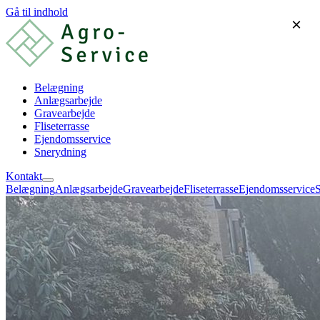
Gå til indhold
×
Belægning
Anlægsarbejde
Gravearbejde
Fliseterrasse
Ejendomsservice
Snerydning
Kontakt
Belægning
Anlægsarbejde
Gravearbejde
Fliseterrasse
Ejendomsservice