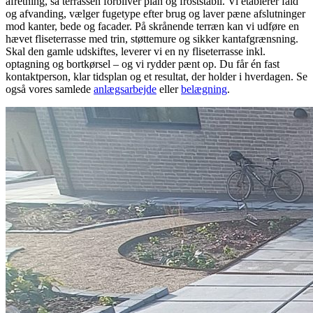
afretning, så terrassen forbliver plan og froststabil. Vi etablerer fald
og afvanding, vælger fugetype efter brug og laver pæne afslutninger
mod kanter, bede og facader. På skrånende terræn kan vi udføre en
hævet fliseterrasse med trin, støttemure og sikker kantafgrænsning.
Skal den gamle udskiftes, leverer vi en ny fliseterrasse inkl.
optagning og bortkørsel – og vi rydder pænt op. Du får én fast
kontaktperson, klar tidsplan og et resultat, der holder i hverdagen. Se
også vores samlede
anlægsarbejde
eller
belægning
.